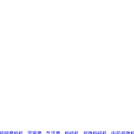
超细磨粉机
雷蒙磨
气流磨
粉碎机
超微粉碎机
中药超微