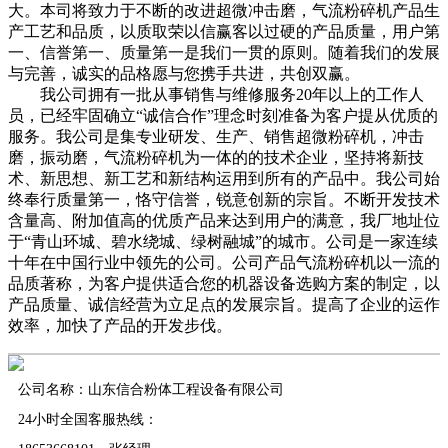
大。本司将致力于不断的改进超微冲击磨，气流粉碎机产品生
产工艺和品质，以质取荣以信赢客以过硬的产品质量，用户第
一、信誉第一、质量第一是我们一贯的原则。随着我们的发展
与完善，诚实的品格愿与您携手共进，共创双赢。
我公司拥有一批从事销售与维修服务20年以上的工作人
员，已经牢固确立“诚信合作”理念时刻准备为客户提从优质的
服务。我公司是集专业研发、生产、销售超微粉碎机，冲击
磨，振动磨，气流粉碎机为一体的的技术企业，坚持将新技
术、新思想、新工艺和新结构运用到所有的产品中。我公司始
终奉行质量第一，恪守信誉，锐意创新的宗旨。不断开发技术
含量高、附加值高的优质产品来达到用户的满意，我厂地址位
于“青山环城、碧水绕城、绿树融城”的城市。公司是一家连续
十年在中国行业中领先的公司。公司产品气流粉碎机以一流的
品质著称，为客户提供适合您的机器设备选购方案的制定，以
产品质量、诚信经营为立足点的发展宗旨。提高了企业的运作
效率，加快了产品的开发步伐。
公司名称：山东信合粉体工程设备有限公司
24小时全国客服热线：